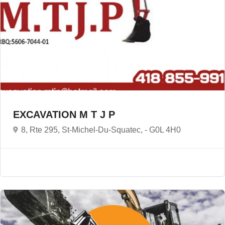
EXCAVATION M T J P
8, Rte 295, St-Michel-Du-Squatec, -
G0L 4H0