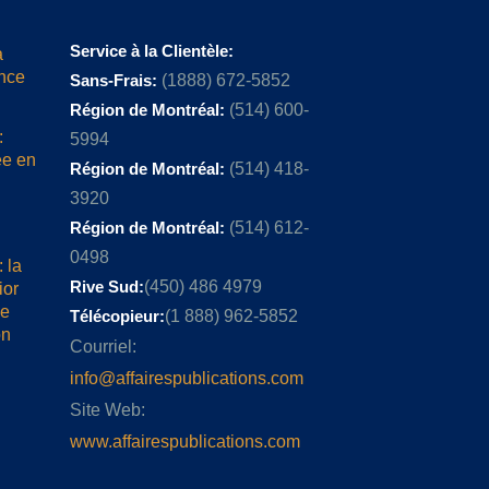
Service à la Clientèle:
a
ence
Sans-Frais:
(1888) 672-5852
Région de Montréal:
(514) 600-
:
5994
ée en
Région de Montréal:
(514) 418-
3920
Région de Montréal:
(514) 612-
0498
 la
Rive Sud:
(450) 486 4979
ior
me
Télécopieur:
(1 888) 962-5852
on
Courriel:
info@affairespublications.com
Site Web:
www.affairespublications.com