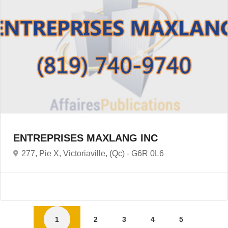
ENTREPRISES MAXLANG INC
277, Pie X, Victoriaville, (Qc) -
G6R 0L6
1
2
3
4
5