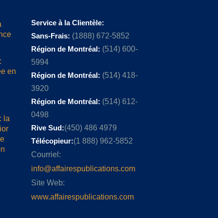
Service à la Clientèle:
a
ence
Sans-Frais:
(1888) 672-5852
Région de Montréal:
(514) 600-
:
5994
ée en
Région de Montréal:
(514) 418-
3920
Région de Montréal:
(514) 612-
0498
 la
Rive Sud:
(450) 486 4979
ior
me
Télécopieur:
(1 888) 962-5852
on
Courriel:
info@affairespublications.com
Site Web:
www.affairespublications.com