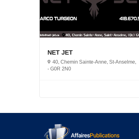
NET JET
40, Chemin Sainte-Anne, St-Anselme,
-
G0R 2N0