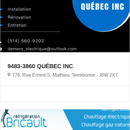
9483-3860 QUÉBEC INC
776, Rue Ernest-S.-Mathieu, Terrebonne -
J6W 2X7