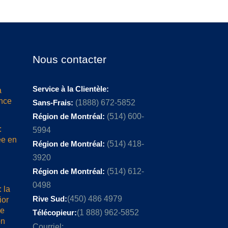
Nous contacter
Service à la Clientèle:
a
ence
Sans-Frais:
(1888) 672-5852
Région de Montréal:
(514) 600-
:
5994
ée en
Région de Montréal:
(514) 418-
3920
Région de Montréal:
(514) 612-
0498
 la
Rive Sud:
(450) 486 4979
ior
me
Télécopieur:
(1 888) 962-5852
on
Courriel: