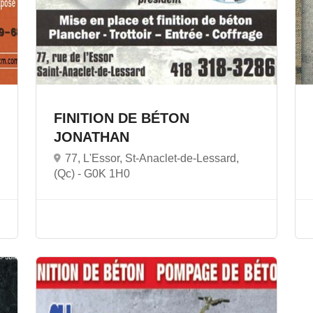
FINITION DE BÉTON
JONATHAN
77, L'Essor, St-Anaclet-de-Lessard,
(Qc) -
G0K 1H0