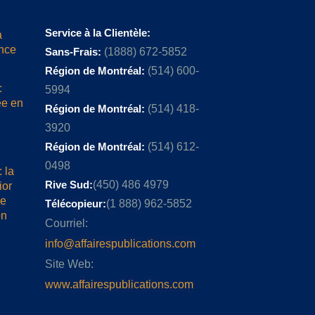
Service à la Clientèle:
a
ence
Sans-Frais:
(1888) 672-5852
Région de Montréal:
(514) 600-
:
5994
ée en
Région de Montréal:
(514) 418-
3920
Région de Montréal:
(514) 612-
0498
 la
Rive Sud:
(450) 486 4979
ior
me
Télécopieur:
(1 888) 962-5852
on
Courriel:
info@affairespublications.com
Site Web:
www.affairespublications.com