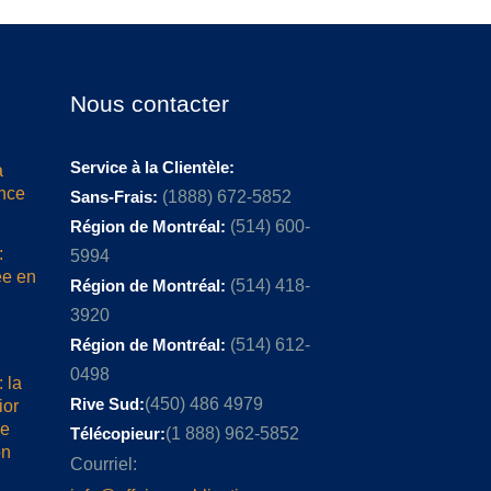
Nous contacter
Service à la Clientèle:
a
ence
Sans-Frais:
(1888) 672-5852
Région de Montréal:
(514) 600-
:
5994
ée en
Région de Montréal:
(514) 418-
3920
Région de Montréal:
(514) 612-
0498
 la
Rive Sud:
(450) 486 4979
ior
me
Télécopieur:
(1 888) 962-5852
on
Courriel: