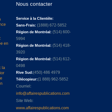
Nous contacter
Service à la Clientèle:
a
ence
Sans-Frais:
(1888) 672-5852
Région de Montréal:
(514) 600-
:
5994
ée en
Région de Montréal:
(514) 418-
3920
Région de Montréal:
(514) 612-
0498
 la
Rive Sud:
(450) 486 4979
ior
me
Télécopieur:
(1 888) 962-5852
on
Courriel:
info@affairespublications.com
Site Web:
www.affairespublications.com