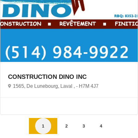
CONSTRUCTION DINO INC
1565, De Lunebourg, Laval , -
H7M 4J7
1
2
3
4