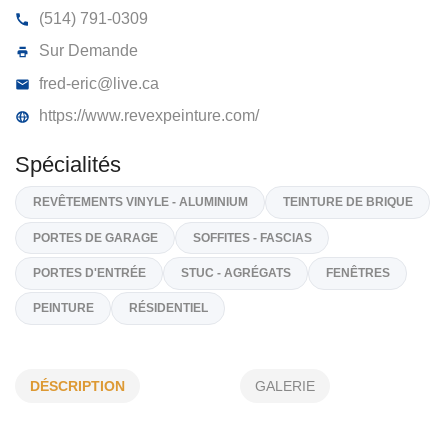
REVEX PEINTURE S.E.N.C.
3675, Rue Létourneau, Longueuil
J3Y 7T8
(514) 791-0309
Sur Demande
fred-eric@live.ca
https://www.revexpeinture.com/
Spécialités
REVÊTEMENTS VINYLE - ALUMINIUM
TEINTURE DE BRIQU
DÉSCRIPTION
GALERIE
PORTES DE GARAGE
SOFFITES - FASCIAS