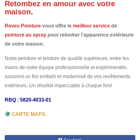
PORTES D'ENTRÉE
STUC - AGRÉGATS
FENÊTRES
Retombez en amour avec votre
maison.
PEINTURE
RÉSIDENTIEL
Revex Peinture
vous offre le
meilleur service
de
peinture au spray
pour relooker l’apparence extérieure
de votre maison.
Notre peinture et teinture de qualité supérieure, entre les
mains de notre équipe professionnelle et expérimentée,
assurent un fini embelli et modernisé de vos revêtements
extérieurs. Un résultat impeccable à chaque fois!
RBQ : 5820-4033-01
CARTE MAPS .