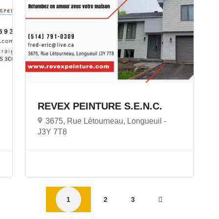
REVEX PEINTURE S.E.N.C.
3675, Rue Létourneau, Longueuil -
J3Y 7T8
1
2
3