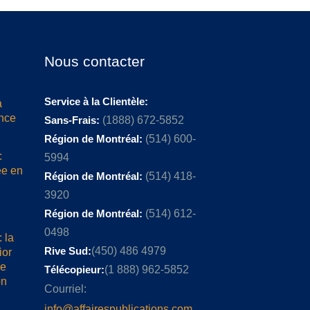
Nous contacter
Service à la Clientèle:
a
ence
Sans-Frais:
(1888) 672-5852
Région de Montréal:
(514) 600-
:
5994
ée en
Région de Montréal:
(514) 418-
3920
Région de Montréal:
(514) 612-
0498
 la
Rive Sud:
(450) 486 4979
ior
me
Télécopieur:
(1 888) 962-5852
on
Courriel:
info@affairespublications.com