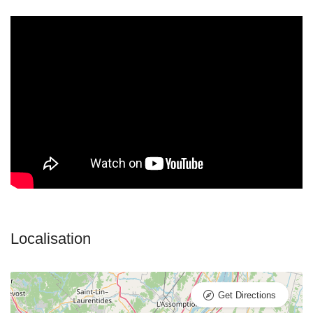
Get Directions