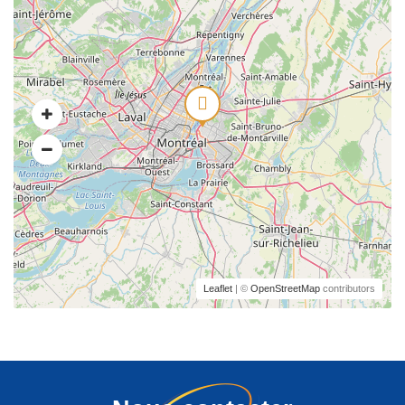
Leaflet
| ©
OpenStreetMap
contributors