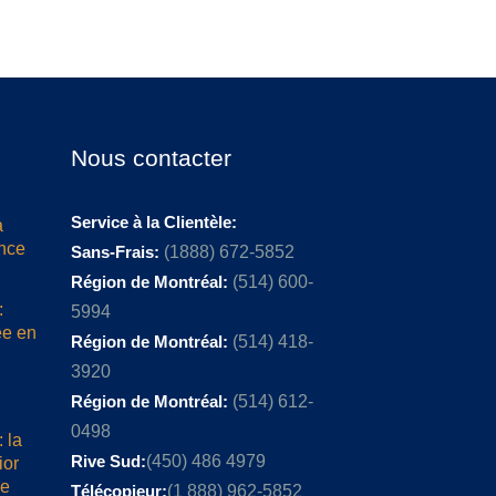
Nous contacter
Service à la Clientèle:
a
ence
Sans-Frais:
(1888) 672-5852
Région de Montréal:
(514) 600-
:
5994
ée en
Région de Montréal:
(514) 418-
3920
Région de Montréal:
(514) 612-
0498
 la
Rive Sud:
(450) 486 4979
ior
me
Télécopieur:
(1 888) 962-5852