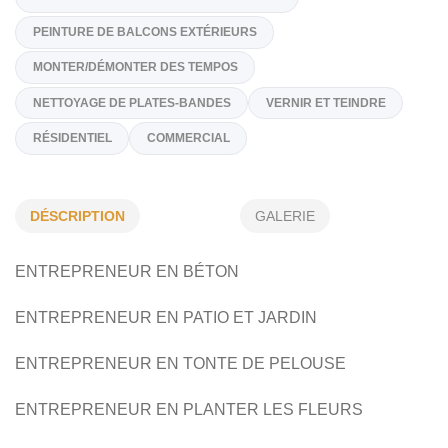
(450) 675-6393
Sur Demande
genevieve_491@hotmail.com
Spécialités
OUVERTURE ET FERMETURE DE TERRAIN
DÉSCRIPTION
GALERIE
PEINTURE DE BALCONS EXTÉRIEURS
MONTER/DÉMONTER DES TEMPOS
ENTREPRENEUR EN BÉTON
NETTOYAGE DE PLATES-BANDES
VERNIR ET TEINDRE
ENTREPRENEUR EN PATIO ET JARDIN
RÉSIDENTIEL
COMMERCIAL
ENTREPRENEUR EN TONTE DE PELOUSE
ENTREPRENEUR EN PLANTER LES FLEURS