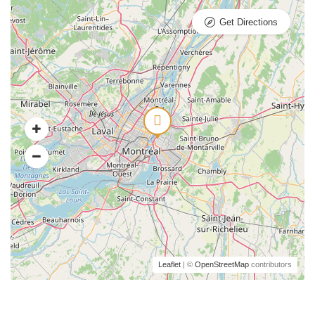
Get Directions
Leaflet
| ©
OpenStreetMap
contributors