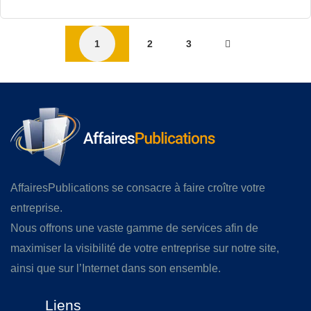
1
2
3
AffairesPublications se consacre à faire croître votre
entreprise.
Nous offrons une vaste gamme de services afin de
maximiser la visibilité de votre entreprise sur notre site,
ainsi que sur l’Internet dans son ensemble.
Liens