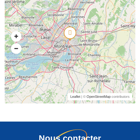
Leaflet
| ©
OpenStreetMap
contributors
Nous contacter