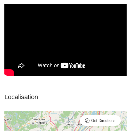
Get Directions