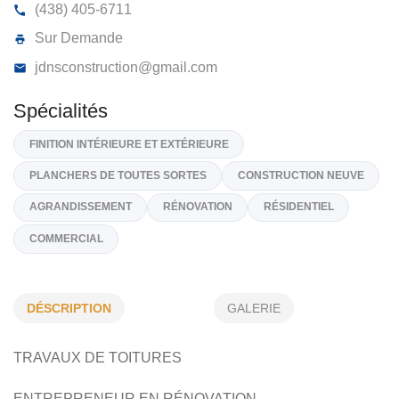
JDNS CONSTRUCTIONS INC
1650, Rue de Genève, Saint-Michel
J0L 2J0
(438) 405-6711
Sur Demande
jdnsconstruction@gmail.com
Spécialités
FINITION INTÉRIEURE ET EXTÉRIEURE
DÉSCRIPTION
GALERIE
PLANCHERS DE TOUTES SORTES
CONSTRUCTION NEUVE
TRAVAUX DE TOITURES
AGRANDISSEMENT
RÉNOVATION
RÉSIDENTIEL
ENTREPRENEUR EN RÉNOVATION
COMMERCIAL