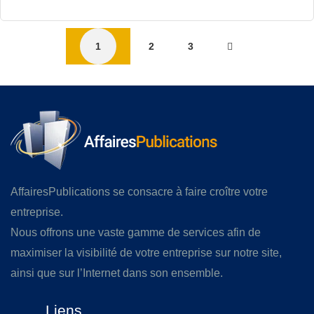
1
2
3
AffairesPublications se consacre à faire croître votre
entreprise.
Nous offrons une vaste gamme de services afin de
maximiser la visibilité de votre entreprise sur notre site,
ainsi que sur l’Internet dans son ensemble.
Liens