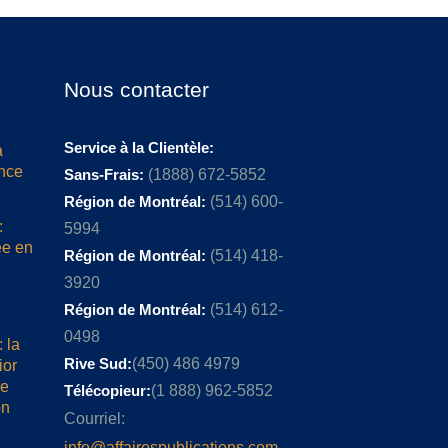
Nous contacter
Service à la Clientèle:
a
ence
Sans-Frais:
(1888) 672-5852
Région de Montréal:
(514) 600-
:
5994
ée en
Région de Montréal:
(514) 418-
3920
Région de Montréal:
(514) 612-
0498
 la
Rive Sud:
(450) 486 4979
ior
me
Télécopieur:
(1 888) 962-5852
on
Courriel:
info@affairespublications.com