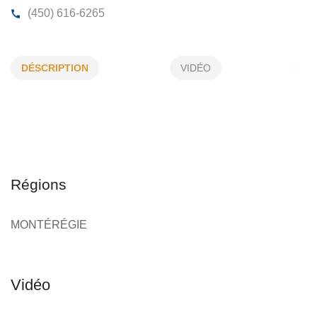
ALAIN VILLENEUVE EXCAVATION
DÉSCRIPTION
VIDÉO
87, Pérodeau, Longueuil, (Qc)
J4L 1E3
(450) 616-6265
Régions
MONTÉRÉGIE