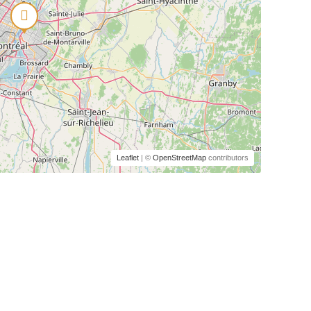
Leaflet
| ©
OpenStreetMap
contributors