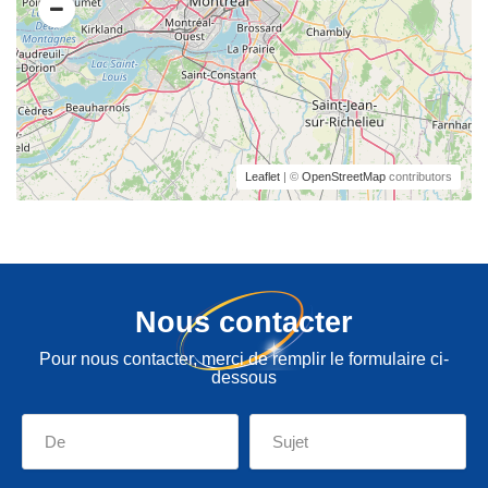
Leaflet
| ©
OpenStreetMap
contributors
Nous contacter
Pour nous contacter, merci de remplir le formulaire ci-
dessous