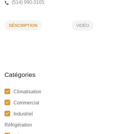
CONCEPTVENT INC
DÉSCRIPTION
VIDÉO
1845, Rang St-François, Ste-Julienne, (Qc)
J0K 2T0
(514) 990-3105
Catégories
Climatisation
Commercial
Industriel
Réfrigération