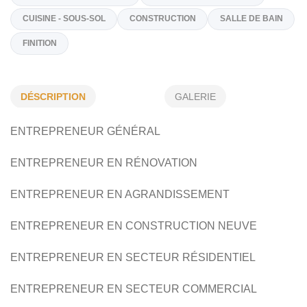
(418) 961-8251
Sur Demande
gaetan_cap31@hotmail.com
Spécialités
DÉSCRIPTION
GALERIE
REVÊTEMENT EXTÉRIEUR
RÉNOVATION GÉNÉRALE
ENTREPRENEUR GÉNÉRAL
CUISINE - SOUS-SOL
CONSTRUCTION
SALLE DE BAI
ENTREPRENEUR EN RÉNOVATION
FINITION
ENTREPRENEUR EN AGRANDISSEMENT
ENTREPRENEUR EN CONSTRUCTION NEUVE
ENTREPRENEUR EN SECTEUR RÉSIDENTIEL
ENTREPRENEUR EN SECTEUR COMMERCIAL