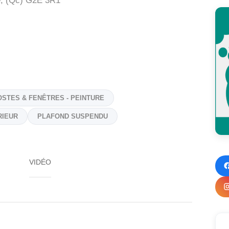
, (Qc)
G2E 3R1
OSTES & FENÊTRES - PEINTURE
RIEUR
PLAFOND SUSPENDU
VIDÉO