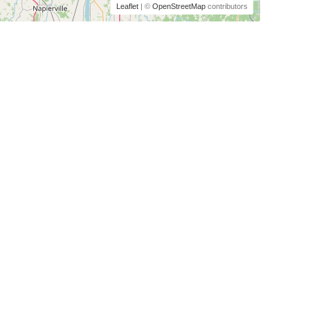
Leaflet
| ©
OpenStreetMap
contributors