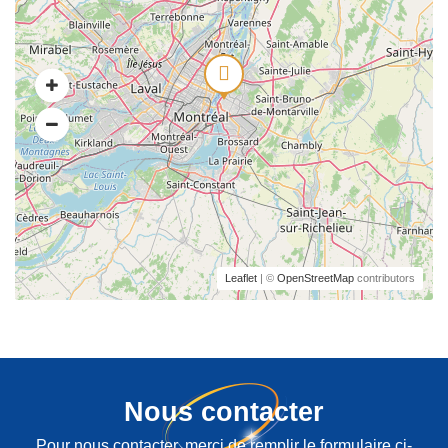
Leaflet
| ©
OpenStreetMap
contributors
Nous contacter
Pour nous contacter, merci de remplir le formulaire ci-