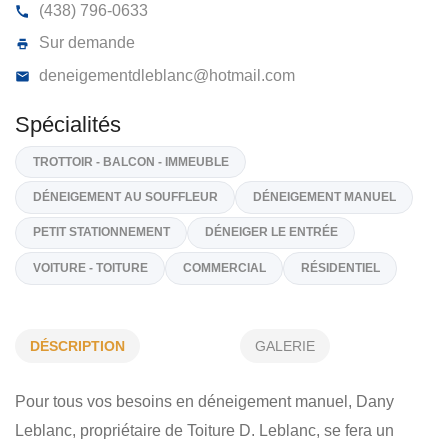
DÉNEIGEMENT D LEBLANC
1589, Rue Dulude, St-Michel
J0L 2J0
(438) 796-0633
Sur demande
deneigementdleblanc@hotmail.com
Spécialités
TROTTOIR - BALCON - IMMEUBLE
DÉSCRIPTION
GALERIE
DÉNEIGEMENT AU SOUFFLEUR
DÉNEIGEMENT MANUEL
Pour tous vos besoins en déneigement manuel, Dany
PETIT STATIONNEMENT
DÉNEIGER LE ENTRÉE
Leblanc, propriétaire de Toiture D. Leblanc, se fera un
VOITURE - TOITURE
COMMERCIAL
RÉSIDENTIEL