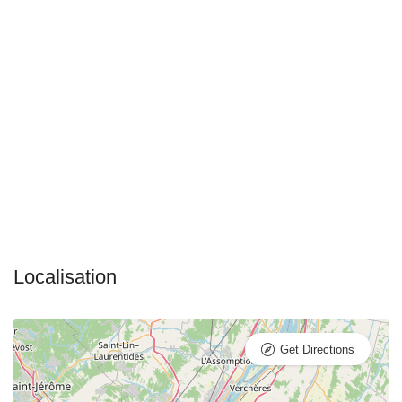
Get Directions