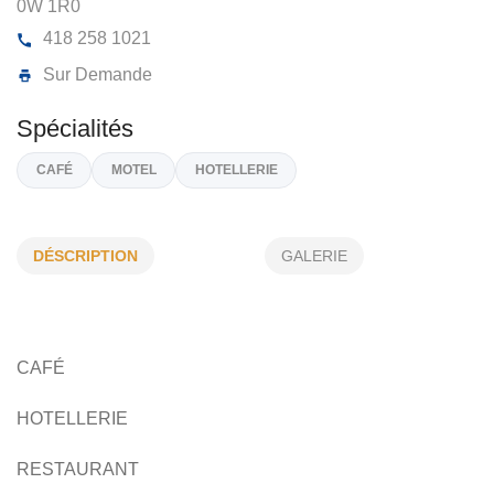
DOUCET ANDRÉ
2092, RANG SAINT JOSEPH NORD, GIRARDVILL
0W 1R0
418 258 1021
Sur Demande
DÉSCRIPTION
GALERIE
Spécialités
CAFÉ
MOTEL
HOTELLERIE
CAFÉ
HOTELLERIE
RESTAURANT