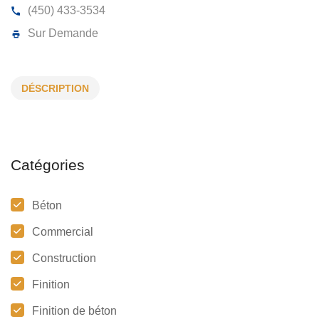
E COUSINEAU & FILS ENR
DÉSCRIPTION
40 A, du Belvédère, Bois-des-Filion, (Qc)
J6Z 0A1
(450) 433-3534
Sur Demande
Catégories
Béton
Commercial
Construction
Finition
Finition de béton