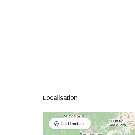
Get Directions