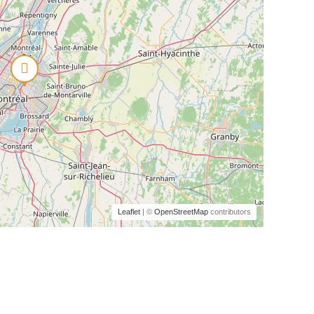
Leaflet
| ©
OpenStreetMap
contributors