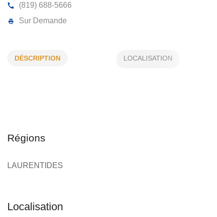
MILLETTE ÉLECTRICIEN INC
DÉSCRIPTION
955, La Sauvagine, St-Faustin-Lac-Carré, (Qc)
J0T 1
(819) 688-5666
Sur Demande
Régions
LAURENTIDES