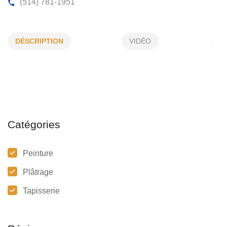
ENTRETIEN ANJOU INC
DÉSCRIPTION
VIDÉO
1279, Boul Iberville, Repentigny, (Qc)
J5Y 3H7
(514) 781-1951
Catégories
Peinture
Plâtrage
Tapisserie