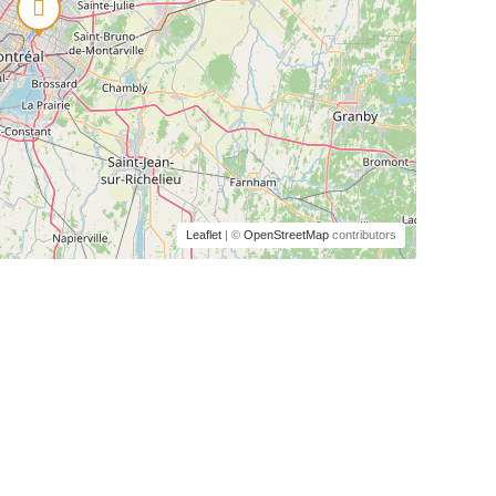
Leaflet
| ©
OpenStreetMap
contributors