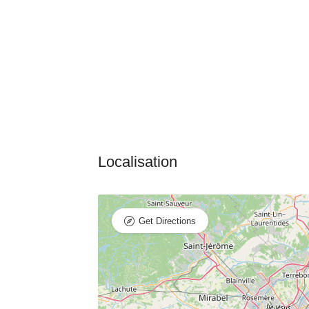
Get Directions