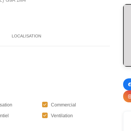
c)
G9A 1M4
sation
Commercial
ntiel
Ventilation