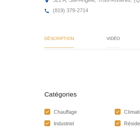
521 A, Ste-Angèle, Trois-Rivières, (Q
(819) 379-2714
DÉSCRIPTION
VIDÉO
Catégories
Chauffage
Climati
Industriel
Réside