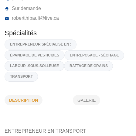
FERME ROBERT THIBAULT
195, Ch de la riviere-des-feves N, Sainte-Martine
J0
1V0
(514) 914-1142
Sur demande
robertthibault@live.ca
Spécialités
ENTREPRENEUR SPÉCIALISÉ EN :
DÉSCRIPTION
GALERIE
ÉPANDAGE DE PESTICIDES
ENTREPOSAGE - SÉCHAGE
LABOUR -SOUS-SOLLEUSE
BATTAGE DE GRAINS
TRANSPORT
ENTREPRENEUR EN TRANSPORT