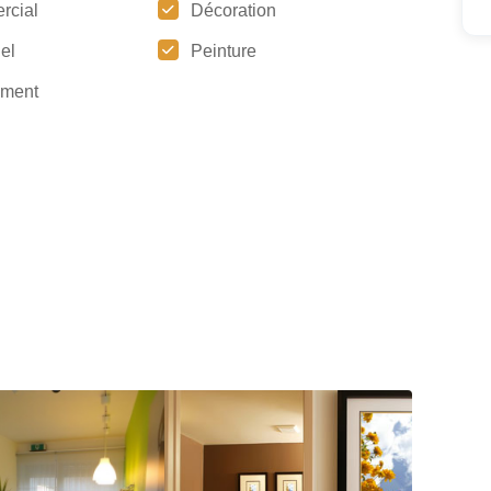
rcial
Décoration
iel
Peinture
ement