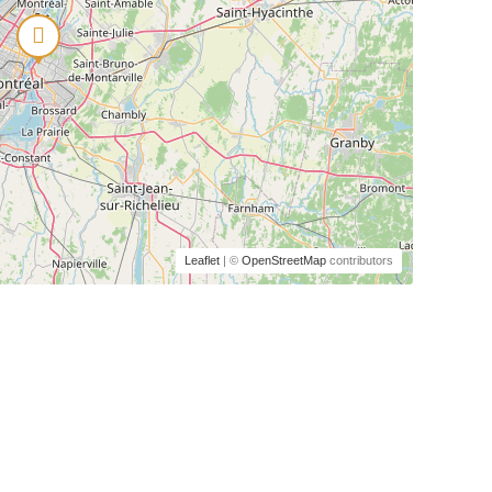
Leaflet
| ©
OpenStreetMap
contributors