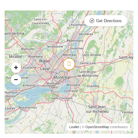
Get Directions
Leaflet
| ©
OpenStreetMap
contributors