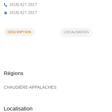
CENTRE JARDIN ET TRAVAUX PAMA
DÉSCRIPTION
4331, Rte 112, East Broughton, (Qc)
G0N 1G0
(418) 427-2817
(418) 427-2817
Régions
CHAUDIÈRE-APPALACHES