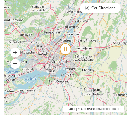
Get Directions
Leaflet
| ©
OpenStreetMap
contributors