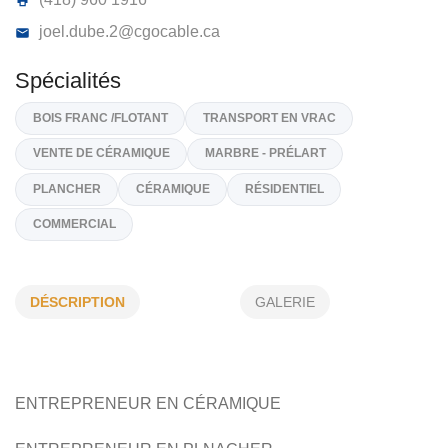
JD PRO-POSE INC
786, RUE DE L'ÉTANG, SEPT-ÎLES,
G4R 0B4
(418) 961 8248
(418) 960 1916
joel.dube.2@cgocable.ca
Spécialités
BOIS FRANC /FLOTANT
TRANSPORT EN VRAC
DÉSCRIPTION
GALERIE
VENTE DE CÉRAMIQUE
MARBRE - PRÉLART
PLANCHER
CÉRAMIQUE
RÉSIDENTIEL
COMMERCIAL
ENTREPRENEUR EN CÉRAMIQUE