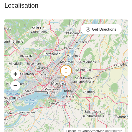
Get Directions
Leaflet
| ©
OpenStreetMap
contributors