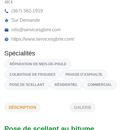
LES ENTREPRISES G.B.M.R. INC
4775, Rte Sainte-Geneviève, APP 115, Québec
G2B
4K4
(367) 382-1919
Sur Demande
info@servicesgbmr.com
https://www.servicesgbmr.com/
Spécialités
DÉSCRIPTION
GALERIE
RÉPARATION DE NIDS-DE-POULE
COLMATAGE DE FISSURES
PAVAGE D'ASPHALTE
Pose de scellant au bitume