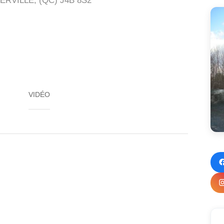
RVILLE, (QC) J4B 8S2
VIDÉO