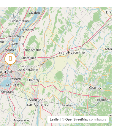
Leaflet
| ©
OpenStreetMap
contributors