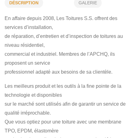
RÉPARATION ET ENTRETIEN
RÉFECTION DE TOITURE
DÉSCRIPTION
GALERIE
BARDEAUX D'ASPHALTE
TOITURES BLANCHES
En affaire depuis 2008, Les Toitures S.S. offrent des
TOITURES NEUVES
TOITURES VERTES
services d’installation,
de réparation, d’entretien et d’inspection de toitures au
FERBLANTERIE
niveau résidentiel,
commercial et industriel. Membres de l’APCHQ, ils
proposent un service
professionnel adapté aux besoins de sa clientèle.
Les meilleurs produit et les outils à la fine pointe de la
technologie et disponibles
sur le marché sont utilisés afin de garantir un service de
qualité irréprochable.
Que vous optiez pour une toiture avec une membrane
TPO, EPDM, élastomère