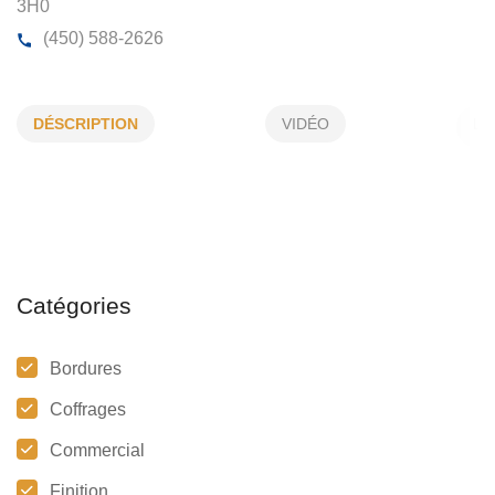
LUCIEN CLÉMENT & FILS INC
DÉSCRIPTION
VIDÉO
26, Rue Beaucage, St-Roch-de-L'Achigan, (Qc)
J0K
3H0
(450) 588-2626
Catégories
Bordures
Coffrages
Commercial
Finition