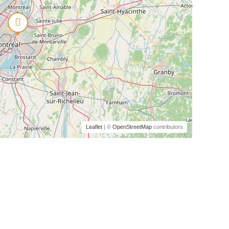
Leaflet
| ©
OpenStreetMap
contributors