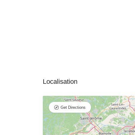
Get Directions