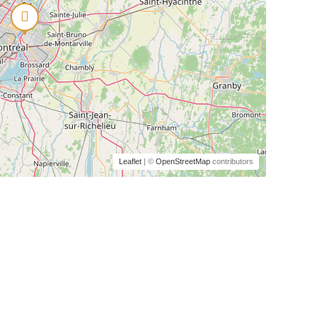
Leaflet
| ©
OpenStreetMap
contributors