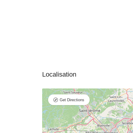
Get Directions