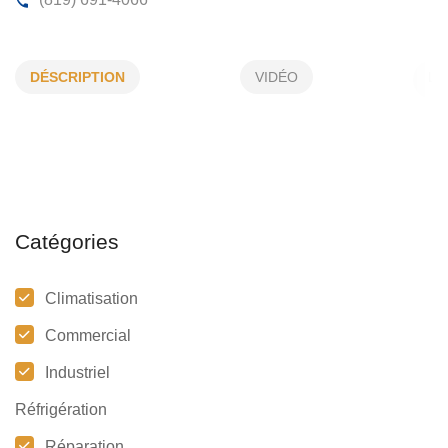
NETTOYAGE DOCKNET INC
DÉSCRIPTION
VIDÉO
645, Houssart, Trois-Rivières, (Qc)
G8T 9C1
(819) 691-4066
Catégories
Climatisation
Commercial
Industriel
Réfrigération
Réparation