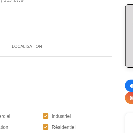
c)
J5J 2W9
rcial
Industriel
tion
Résidentiel