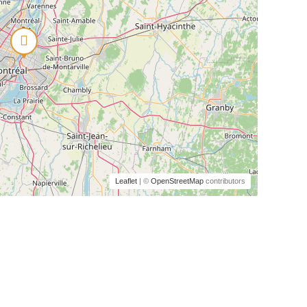
Leaflet
| ©
OpenStreetMap
contributors