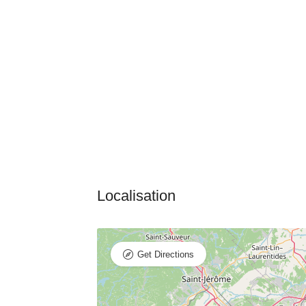
Get Directions