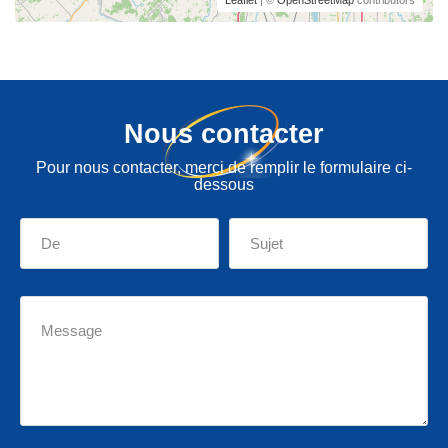
Leaflet
| ©
OpenStreetMap
contributors
Nous contacter
Pour nous contacter, merci de remplir le formulaire ci-
dessous