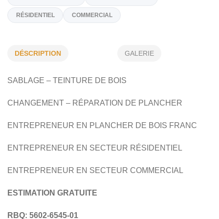
(514) 880-7103
Sur Demande
Spécialités
DÉSCRIPTION
GALERIE
RÉPARATION DE PLANCHER
PLANCHERDE BOIS FRANC
SABLAGE – TEINTURE DE BOIS
POSE DE PLANCHER
PLANCHERLAMINÉ
CHANGEMENT – RÉPARATION DE PLANCHER
RÉSIDENTIEL
COMMERCIAL
ENTREPRENEUR EN PLANCHER DE BOIS FRANC
ENTREPRENEUR EN SECTEUR RÉSIDENTIEL
ENTREPRENEUR EN SECTEUR COMMERCIAL
ESTIMATION GRATUITE
RBQ: 5602-6545-01