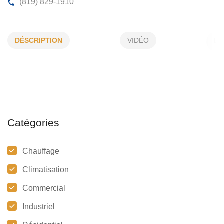
PLOMBERIE ÉRIC GOULET
DÉSCRIPTION
VIDÉO
31, Ch Talbot, Stoke, (Qc)
J0B 3G0
(819) 829-1910
Catégories
Chauffage
Climatisation
Commercial
Industriel