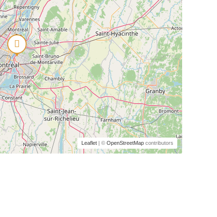
Leaflet
| ©
OpenStreetMap
contributors