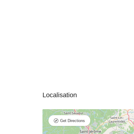
Get Directions