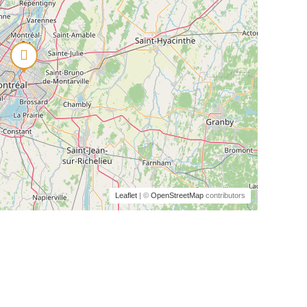
Leaflet
| ©
OpenStreetMap
contributors