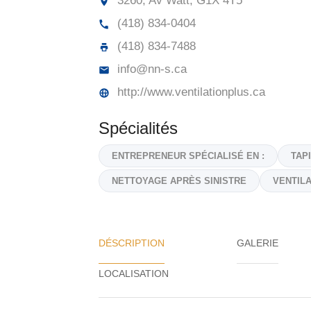
3260, Av Watt,
G1X 4T5
(418) 834-0404
(418) 834-7488
info@nn-s.ca
http://www.ventilationplus.ca
Spécialités
ENTREPRENEUR SPÉCIALISÉ EN :
TAP
NETTOYAGE APRÈS SINISTRE
VENTILA
DÉSCRIPTION
GALERIE