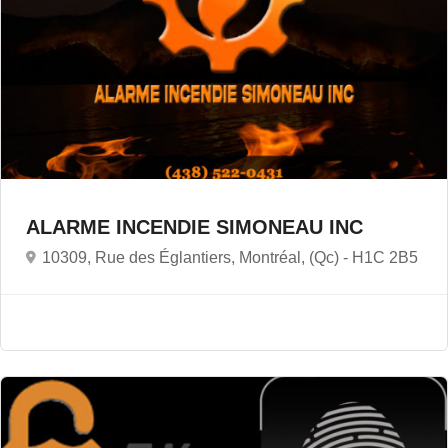
ALARME INCENDIE SIMONEAU INC
10309, Rue des Églantiers, Montréal, (Qc) -
H1C 2B5